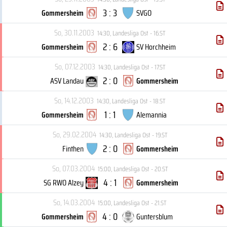
3 : 3
Gommersheim
SVGO
So, 30.11.2003
14:30
,
Landesliga Ost - 16.ST
2 : 6
Gommersheim
SV Horchheim
So, 07.12.2003
14:30
,
Landesliga Ost - 17.ST
2 : 0
ASV Landau
Gommersheim
So, 14.12.2003
14:30
,
Landesliga Ost - 18.ST
1 : 1
Gommersheim
Alemannia
So, 29.02.2004
14:30
,
Landesliga Ost - 19.ST
2 : 0
Finthen
Gommersheim
So, 07.03.2004
15:00
,
Landesliga Ost - 20.ST
4 : 1
SG RWO Alzey
Gommersheim
So, 14.03.2004
15:00
,
Landesliga Ost - 21.ST
4 : 0
Gommersheim
Guntersblum