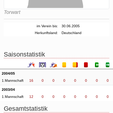
Torwart
im Verein bis:
30.06.2005
Herkunftsland:
Deutschland
Saisonstatistik
2004/05
1.Mannschaft
16
0
0
0
0
0
0
0
2003/04
1.Mannschaft
12
0
0
0
0
0
0
0
Gesamtstatistik