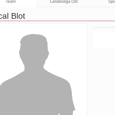
Team
Landesliga Ost
Spi
al Blot