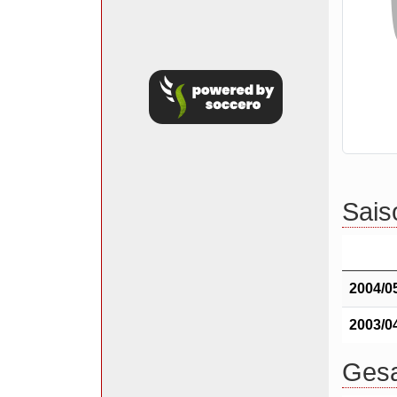
Saiso
2004/0
2003/0
Gesa