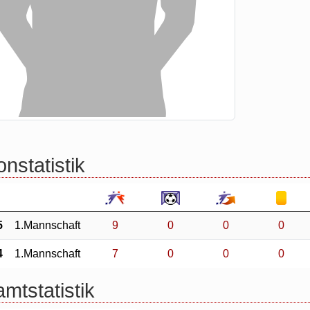
nstatistik
5
1.Mannschaft
9
0
0
0
4
1.Mannschaft
7
0
0
0
mtstatistik