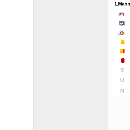
1.Mann
S
U
N