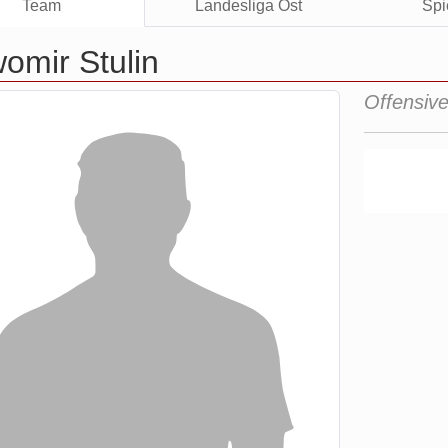
Team
Landesliga Ost
Spi
omir Stulin
Offensive