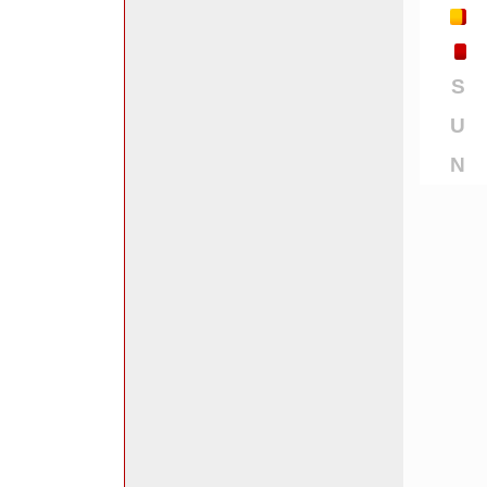
S
U
N