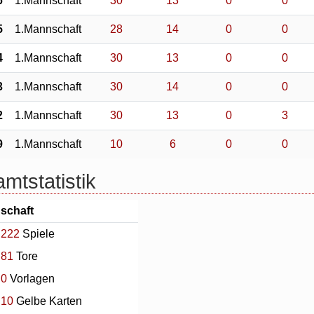
6
1.Mannschaft
30
13
0
0
5
1.Mannschaft
28
14
0
0
4
1.Mannschaft
30
13
0
0
3
1.Mannschaft
30
14
0
0
2
1.Mannschaft
30
13
0
3
9
1.Mannschaft
10
6
0
0
mtstatistik
schaft
222
Spiele
81
Tore
0
Vorlagen
10
Gelbe Karten