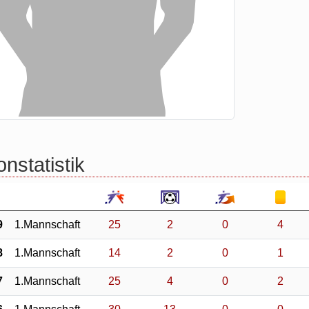
nstatistik
9
1.Mannschaft
25
2
0
4
8
1.Mannschaft
14
2
0
1
7
1.Mannschaft
25
4
0
2