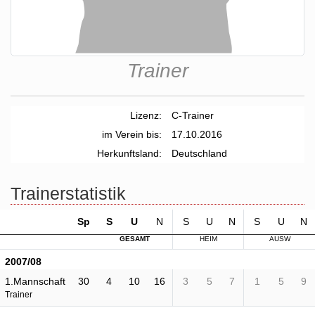
Trainer
Lizenz:
C-Trainer
im Verein bis:
17.10.2016
Herkunftsland:
Deutschland
Trainerstatistik
Sp
S
U
N
S
U
N
S
U
N
GESAMT
HEIM
AUSW
2007/08
1.Mannschaft
30
4
10
16
3
5
7
1
5
9
Trainer