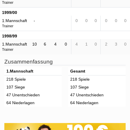
Trainer
1999/00
1.Mannschaft
-
0
0
0
0
0
0
Trainer
1998/99
1.Mannschaft
10
6
4
0
4
1
0
2
3
0
Trainer
Zusammenfassung
1.Mannschaft
Gesamt
218 Spiele
218 Spiele
107 Siege
107 Siege
47 Unentschieden
47 Unentschieden
64 Niederlagen
64 Niederlagen