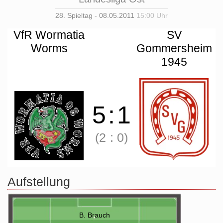
28. Spieltag - 08.05.2011
15:00 Uhr
VfR Wormatia
SV
Worms
Gommersheim
1945
5
:
1
(2
:
0)
Aufstellung
B. Brauch