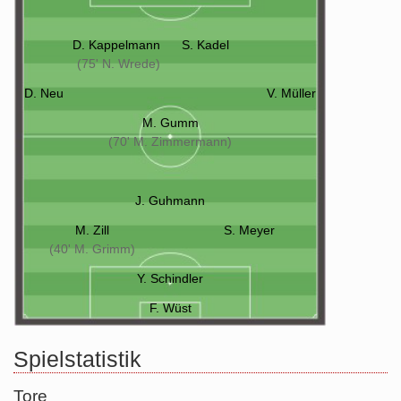
D. Kappelmann
S. Kadel
(75' N. Wrede)
D. Neu
V. Müller
M. Gumm
(70' M. Zimmermann)
J. Guhmann
M. Zill
S. Meyer
(40' M. Grimm)
Y. Schindler
F. Wüst
Spielstatistik
Tore