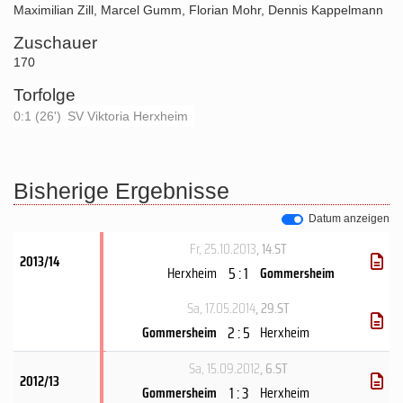
Maximilian Zill
,
Marcel Gumm
,
Florian Mohr
,
Dennis Kappelmann
Zuschauer
170
Torfolge
0:1 (26')
SV Viktoria Herxheim
Bisherige Ergebnisse
Datum anzeigen
Fr, 25.10.2013
, 14.ST
2013/14
5 : 1
Herxheim
Gommersheim
Sa, 17.05.2014
, 29.ST
2 : 5
Gommersheim
Herxheim
Sa, 15.09.2012
, 6.ST
2012/13
1 : 3
Gommersheim
Herxheim