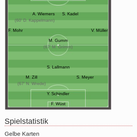
A. Wiemers
S. Kadel
(60' D. Kappelmann)
F. Mohr
V. Müller
M. Gumm
(67' M. Grimm)
S. Lallmann
M. Zill
S. Meyer
(67' N. Wrede)
Y. Schindler
F. Wüst
Spielstatistik
Gelbe Karten