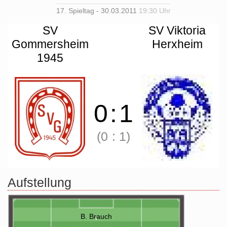
17. Spieltag - 30.03.2011
19:30 Uhr
SV
SV Viktoria
Gommersheim
Herxheim
1945
0
:
1
(0
:
1)
Aufstellung
B. Brauch