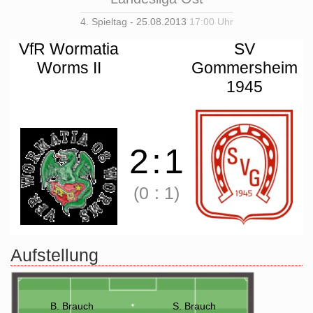
4. Spieltag - 25.08.2013
17:00 Uhr
VfR Wormatia
SV
Worms II
Gommersheim
1945
2
:
1
(0
:
1)
Aufstellung
B. Brauch
S. Brauch