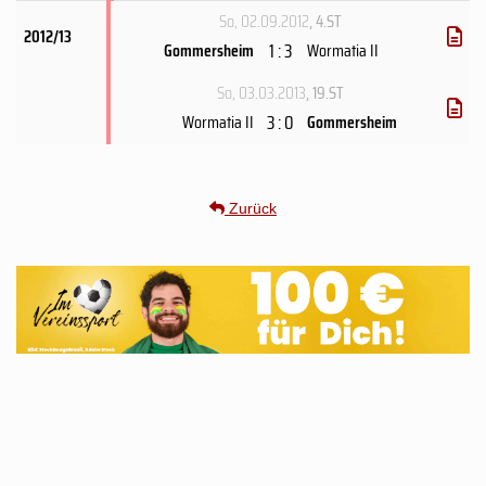
So, 02.09.2012
, 4.ST
2012/13
1 : 3
Gommersheim
Wormatia II
So, 03.03.2013
, 19.ST
3 : 0
Wormatia II
Gommersheim
Zurück