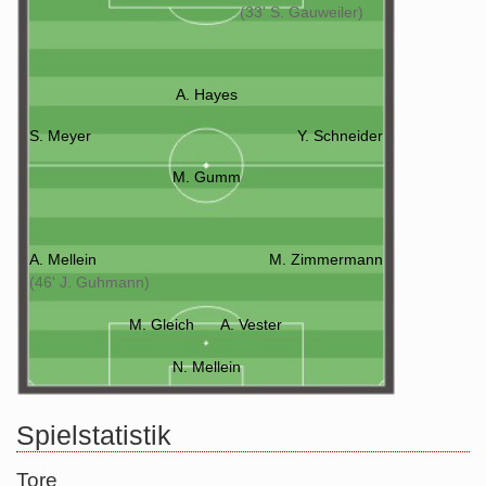
(33' S. Gauweiler)
A. Hayes
S. Meyer
Y. Schneider
M. Gumm
A. Mellein
M. Zimmermann
(46' J. Guhmann)
M. Gleich
A. Vester
N. Mellein
Spielstatistik
Tore