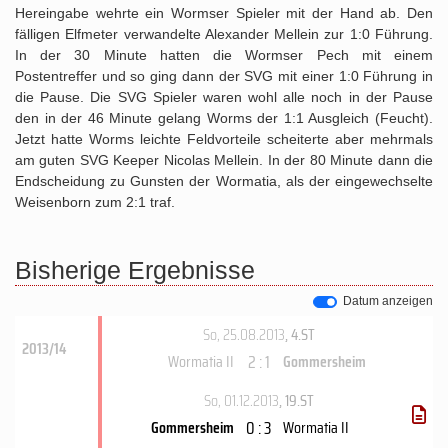
Hereingabe wehrte ein Wormser Spieler mit der Hand ab. Den
fälligen Elfmeter verwandelte Alexander Mellein zur 1:0 Führung.
In der 30 Minute hatten die Wormser Pech mit einem
Postentreffer und so ging dann der SVG mit einer 1:0 Führung in
die Pause. Die SVG Spieler waren wohl alle noch in der Pause
den in der 46 Minute gelang Worms der 1:1 Ausgleich (Feucht).
Jetzt hatte Worms leichte Feldvorteile scheiterte aber mehrmals
am guten SVG Keeper Nicolas Mellein. In der 80 Minute dann die
Endscheidung zu Gunsten der Wormatia, als der eingewechselte
Weisenborn zum 2:1 traf.
Bisherige Ergebnisse
Datum anzeigen
So, 25.08.2013
, 4.ST
2013/14
2 : 1
Wormatia II
Gommersheim
So, 01.12.2013
, 19.ST
0 : 3
Gommersheim
Wormatia II