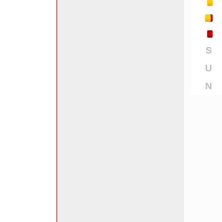
S
U
N