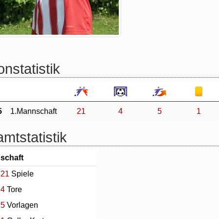
nstatistik
5
1.Mannschaft
21
4
5
1
mtstatistik
schaft
21
Spiele
4
Tore
5
Vorlagen