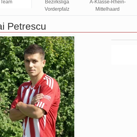
Team
Bezirksliga
A-Klasse-Rhein-
Vorderpfalz
Mittelhaard
i Petrescu