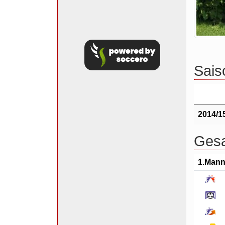
Saiso
2014/1
Gesa
1.Mann