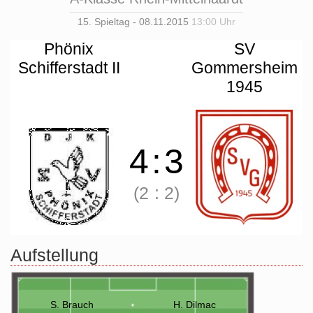
15. Spieltag - 08.11.2015
13:00 Uhr
Phönix
SV
Schifferstadt II
Gommersheim
1945
4
:
3
(2
:
2)
Aufstellung
S. Brauch
H. Dilmac