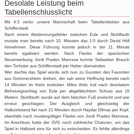
Desolate Leistung beim
Tabellenschlusslicht
Mit 4:3 verlor unsere Mannschaft beim Tabellenletzten aus
Schifferstadt.
Nach einem Abstimmungsfehler zwischen Eule und Stuhlfauth
musste man bereits nach 10. Minuten das 1:0 durch David Höll
hinnehmen. Diese Führung konnte jedoch in der 11. Minute
bereits egalisiert werden. Nach Flanke der spanischen
Neuerwerbung Jordi Prades Manresa konnte Sebastian Brauch
den Torhüter aus Schifferstadt per Heber überwinden.
Wer dachte das Spiel würde sich nun zu Gunsten des Favoriten
aus Gommersheim drehen, der sah seine Hoffnung bereits nach
14 Minuten im Keim ersticken. Milos Antic traf nach desolatem
Befreiungsschlag von Eule per abgefälschtem Schuss aus 16
Metern. Stuhlfauth wurde auf dem falschen Fuß erwischt und war
erneut geschlagen. Der Ausgleich und gleichzeitig der
Halbzeitstand fiel nach 21 Minuten durch Haydar Dilmac per Kopf,
ebenfalls nach mustergültiger Flanke von Jordi Prades Manresa.
Im Anschluss hatte der SVG noch zahlreiche Chancen, um das
Spiel in Halbzeit eins für sich zu entscheiden. Es fehlte allerdings