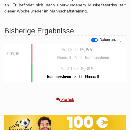
an. Er befindet sich nach überwundenem Muskelfaserriss seit
dieser Woche wieder im Mannschaftstraining.
Bisherige Ergebnisse
Datum anzeigen
So, 08.11.2015
, 15.ST
2015/16
4 : 3
Phönix II
Gommersheim
Sa, 21.05.2016
, 30.ST
2 : 0
Gommersheim
Phönix II
Zurück