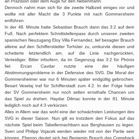
an Präzision oder dem Auge für den Nebenmann.
Dennoch nahm man sich für die zweite Halbzeit einiges vor und
wollte mit aller Macht die 3 Punkte mit nach Gommersheim
entführen.
In der 48. Minute hatte Sebastian Brauch dann das 3:2 auf dem
Fuß. Nach perfektem Schnittstellenpass durch unseren zweiten
spanischen Neuzugang Eloy Villa Fernandez, lief besagter Brauch
alleine auf den Schifferstädter Torhüter zu, umkurvte diesen und
scheiterte letztendlich am, auf die Linie nachgerückten,
Verteidiger. Bitter infsofern, da im Gegenzug das 3:2 für Phönix
fiel. Ercan Cavdar nutzte eine der häufigen
Abstimmungsprobleme in der Defensive des SVG. Die Moral der
Gommersheimer war nur 6 Minuten später endgültig gebrochen.
Besart Veselaj traf für Schifferstadt zum 4:2. In der Folge hatte
der SV Gommersheim nur noch selten ernsthafe Chancen um
das Spiel zu drehen. Haydar Dilmac konnte in der 81. Minute
lediglich noch auf 4:3 verkürzen.
Alles in Allem war das wohl eine der schwächsten Leistungen des
SVG in dieser Saison. Nun gilt es trotzdem den Fokus auf das
nächste Spiel beim Tabellennachbarn aus Berghausen zu legen.
Sven und Philipp Vojacek werden wieder mit von der Partie sein
können. Ebenso deutet sich bei Benjamin Brauch das Comeback