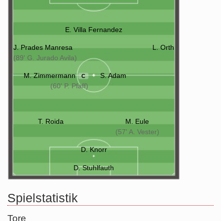
E. Villa Fernandez
J. Prades Manresa
L. Orth
(89' G. Jurado Avila)
M. Zimmermann
S. Adam
C
(60' P. Pfaff)
T. Roida
M. Eule
(57' A. Vester)
D. Knorr
D. Stuhlfauth
Spielstatistik
Tore