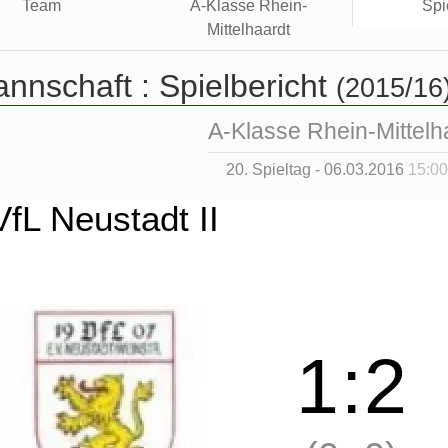
Team
A-Klasse Rhein-
Spi
Mittelhaardt
annschaft :
Spielbericht
(2015/16
A-Klasse Rhein-Mittelh
20. Spieltag - 06.03.2016
15:00
VfL Neustadt II
1
:
2