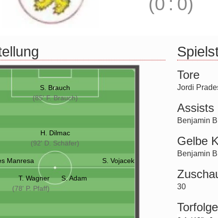
(0
:
0)
tellung
Spielst
Tore
Jordi Prad
S. Brauch
(85' F. Brauch)
Assists
Benjamin B
H. Dilmac
Gelbe K
(92' D. Schäfer)
Benjamin B
es Manresa
S. Vojacek
Zuscha
T. Wagner
S. Adam
30
(78' P. Pfaff)
Torfolge