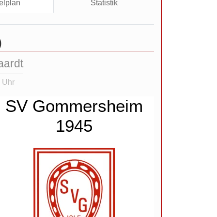
elplan
Statistik
)
aardt
 Uhr
SV Gommersheim
1945