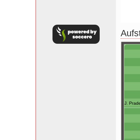
Aufs
J. Prad