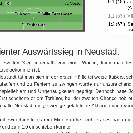
0:1 (48')
Jo
ch
A. Vester
C
(A
D. Knorr
E. Villa Fernandez
1:1 (53')
Vf
1:2 (67')
Se
D. Stuhlfauth
(B
ienter Auswärtssieg in Neustadt
 zweiten Sieg innerhalb von einer Woche, kann man fest
ause gekommen ist.
ustadt tat man sich in der ersten Hälfte teilweise äußerst s
zulaufen und zu Fehlern zu zwingen wurde nur unzureichend 
bspielfehlern und Ungenauigkeiten geprägt. Dennoch hatte J
 Erst scheiterte er am Torhüter, bei der zweiten Chance hob 
hatte Neustadt einige wenige gefährliche Aktionen nach Vorn
eit zwei dauerte es drei Minuten ehe Jordi Prades nach gu
 und zum 1:0 einschieben konnte.