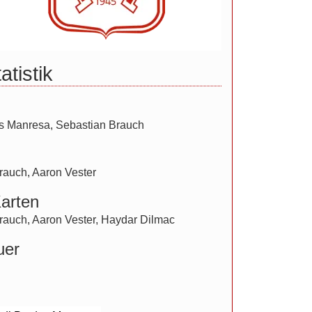
atistik
es Manresa
,
Sebastian Brauch
rauch
,
Aaron Vester
arten
rauch
,
Aaron Vester
,
Haydar Dilmac
uer