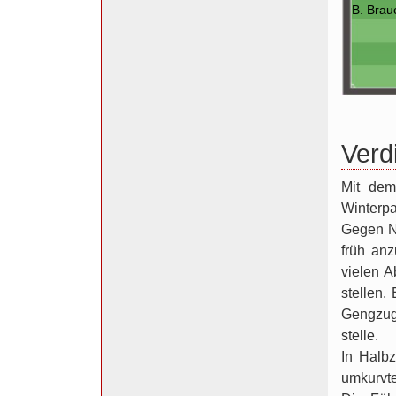
B. Brau
Verd
Mit dem
Winterp
Gegen Ne
früh an
vielen A
stellen.
Gengzug 
stelle.
In Halbz
umkurvte