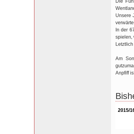
Die Führ
Wentland
Unsere J
verwärte
In der 6
spielen,
Letztlich
Am Sonn
gutzuma
Anpfiff 
Bish
2015/1