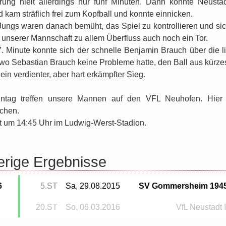
ung hielt allerdings nur fünf Minuten. Dann konnte Neusta
 kam sträflich frei zum Kopfball und konnte einnicken.
ungs waren danach bemüht, das Spiel zu kontrollieren und sic
 unserer Mannschaft zu allem Überfluss auch noch ein Tor.
7. Minute konnte sich der schnelle Benjamin Brauch über die 
 wo Sebastian Brauch keine Probleme hatte, den Ball aus kürze
 ein verdienter, aber hart erkämpfter Sieg.
tag treffen unsere Mannen auf den VFL Neuhofen. Hier
chen.
ist um 14:45 Uhr im Ludwig-Werst-Stadion.
erige Ergebnisse
6
5.ST
Sa, 29.08.2015
SV Gommersheim 194
20.ST
So, 06.03.2016
VfL Neustadt I