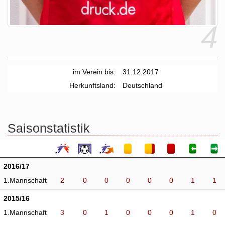
4
im Verein bis:
31.12.2017
Herkunftsland:
Deutschland
Saisonstatistik
2016/17
1.Mannschaft
2
0
0
0
0
0
1
1
2015/16
1.Mannschaft
3
0
1
0
0
0
1
0