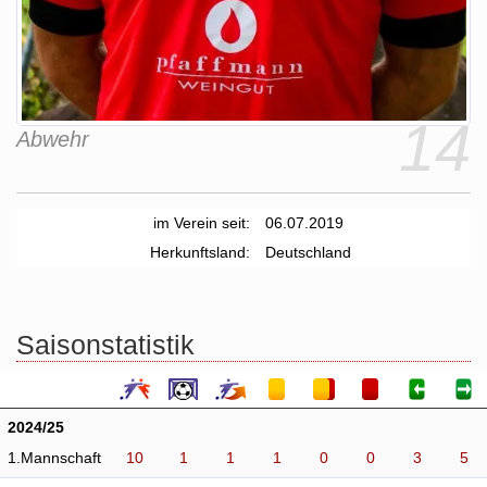
14
Abwehr
im Verein seit:
06.07.2019
Herkunftsland:
Deutschland
Saisonstatistik
2024/25
1.Mannschaft
10
1
1
1
0
0
3
5