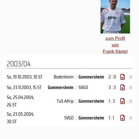
zum Profil
von
Frank Kästel
2003/04
So, 19.10.2003
, 10.ST
Bodenheim
:
Gommersheim
2 : 0
(1)
So, 23.11.2003
, 15.ST
Gommersheim
:
SVGO
3 : 3
(1)
So, 25.04.2004
,
TuS Altrip
:
Gommersheim
1 : 3
(1)
26.ST
So, 23.05.2004
,
SVGO
:
Gommersheim
1 : 1
(1)
30.ST