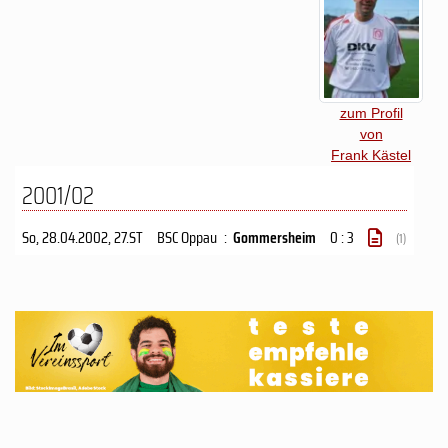
zum Profil
von
Frank Kästel
2001/02
So, 28.04.2002
, 27.ST
BSC Oppau
:
Gommersheim
0 : 3
(1)