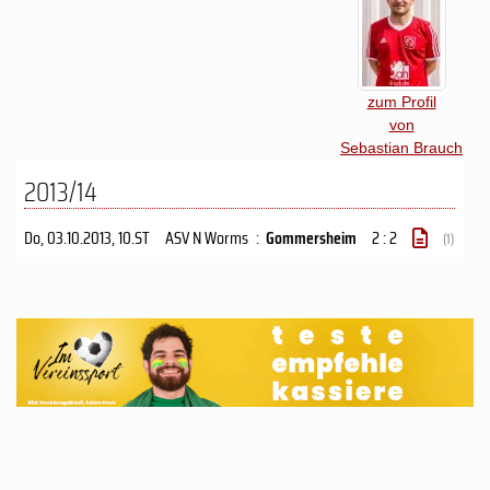
zum Profil
von
Sebastian Brauch
2013/14
Do, 03.10.2013
, 10.ST
ASV N Worms
:
Gommersheim
2 : 2
(1)