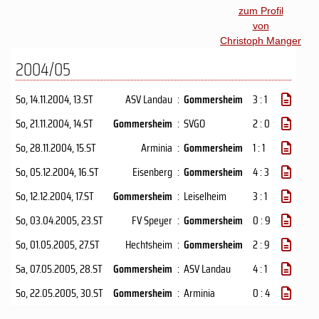
zum Profil
von
Christoph Manger
2004/05
So, 14.11.2004
, 13.ST
ASV Landau
:
Gommersheim
3 : 1
So, 21.11.2004
, 14.ST
Gommersheim
:
SVGO
2 : 0
So, 28.11.2004
, 15.ST
Arminia
:
Gommersheim
1 : 1
So, 05.12.2004
, 16.ST
Eisenberg
:
Gommersheim
4 : 3
So, 12.12.2004
, 17.ST
Gommersheim
:
Leiselheim
3 : 1
So, 03.04.2005
, 23.ST
FV Speyer
:
Gommersheim
0 : 9
So, 01.05.2005
, 27.ST
Hechtsheim
:
Gommersheim
2 : 9
Sa, 07.05.2005
, 28.ST
Gommersheim
:
ASV Landau
4 : 1
So, 22.05.2005
, 30.ST
Gommersheim
:
Arminia
0 : 4