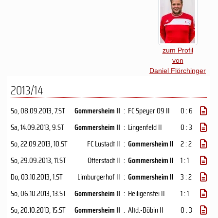
zum Profil
von
Daniel Flörchinger
2013/14
So, 08.09.2013
, 7.ST
Gommersheim II
:
FC Speyer 09 II
0 : 6
Sa, 14.09.2013
, 9.ST
Gommersheim II
:
Lingenfeld II
0 : 3
So, 22.09.2013
, 10.ST
FC Lustadt II
:
Gommersheim II
2 : 2
So, 29.09.2013
, 11.ST
Otterstadt II
:
Gommersheim II
1 : 1
Do, 03.10.2013
, 1.ST
Limburgerhof II
:
Gommersheim II
3 : 2
So, 06.10.2013
, 13.ST
Gommersheim II
:
Heiligenstei II
1 : 1
So, 20.10.2013
, 15.ST
Gommersheim II
:
Altd.-Böbin II
0 : 3