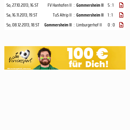
So, 27.10.2013
, 16.ST
FV Hanhofen II
:
Gommersheim II
5 : 1
Sa, 16.11.2013
, 19.ST
TuS Altrip II
:
Gommersheim II
1 : 1
So, 08.12.2013
, 18.ST
Gommersheim II
:
Limburgerhof II
0 : 0