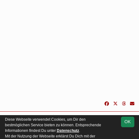
soccero.de
Diese Webseite verwendet Cookies, um Dir den
OK
© 2006 - 2026
bestmöglichen Service bieten zu können. Entsprechende
Informationen findest Du unter
Datenschutz
.
Impressum
Besucherstatistik
Kontakt
Geburtstage
Mit der Nutzung der Webseite erklärst Du Dich mit der
Datenschutz