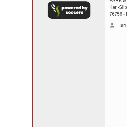
PARK & 
Karl-Sil
76756 - 
Herr 