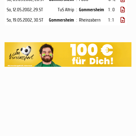
So, 12.05.2002
, 29.ST
TuS Altrip
:
Gommersheim
1 : 0
So, 19.05.2002
, 30.ST
Gommersheim
:
Rheinzabern
1 : 1