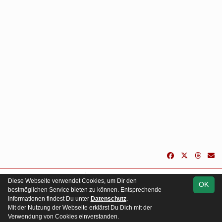
soccero.de
Diese Webseite verwendet Cookies, um Dir den
OK
© 2006 - 2026
bestmöglichen Service bieten zu können. Entsprechende
Informationen findest Du unter
Datenschutz
.
Impressum
Besucherstatistik
Kontakt
Geburtstage
Mit der Nutzung der Webseite erklärst Du Dich mit der
Datenschutz
Verwendung von Cookies einverstanden.