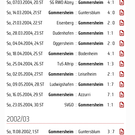
So, 07.03.2004
, 20.ST
SG RWO Alzey
:
Gommersheim
4 : 1
So, 14.03.2004
, 21.ST
Gommersheim
:
Guntersblum
4 : 0
So, 21.03.2004
, 22.ST
Eisenberg
:
Gommersheim
2 : 0
So, 28.03.2004
, 23.ST
Dudenhofen
:
Gommersheim
1 : 1
So, 04.04.2004
, 24.ST
Oggersheim
:
Gommersheim
2 : 0
So, 18.04.2004
, 25.ST
Gommersheim
:
Bodenheim
4 : 1
So, 25.04.2004
, 26.ST
TuS Altrip
:
Gommersheim
1 : 3
So, 02.05.2004
, 27.ST
Gommersheim
:
Leiselheim
2 : 1
So, 09.05.2004
, 28.ST
Ludwigshafen
:
Gommersheim
1 : 7
So, 16.05.2004
, 29.ST
Gommersheim
:
Azzurri
7 : 1
So, 23.05.2004
, 30.ST
SVGO
:
Gommersheim
1 : 1
2002/03
So, 11.08.2002
, 1.ST
Gommersheim
:
Guntersblum
3 : 7