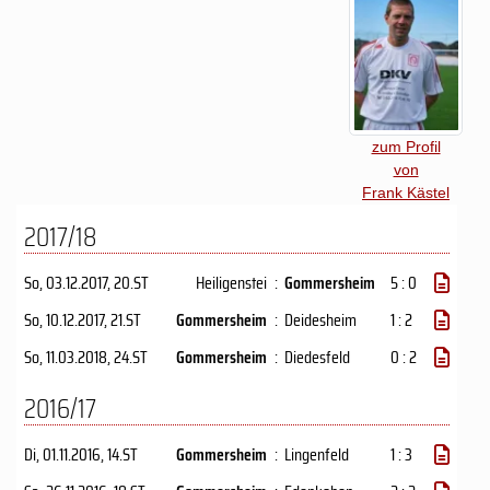
zum Profil
von
Frank Kästel
2017/18
So, 03.12.2017
, 20.ST
Heiligenstei
:
Gommersheim
5 : 0
So, 10.12.2017
, 21.ST
Gommersheim
:
Deidesheim
1 : 2
So, 11.03.2018
, 24.ST
Gommersheim
:
Diedesfeld
0 : 2
2016/17
Di, 01.11.2016
, 14.ST
Gommersheim
:
Lingenfeld
1 : 3