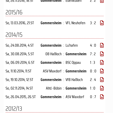
Sa, 26.11.2016
, 18.ST
Gommersheim
:
Edenkoben
2 : 2
2015/16
So, 13.03.2016
, 21.ST
Gommersheim
:
VFL Neuhofen
3 : 2
2014/15
So, 24.08.2014
, 4.ST
Gommersheim
:
Lu`hafen
4 : 0
Sa, 30.08.2014
, 5.ST
08 Haßloch
:
Gommersheim
7 : 2
Sa, 06.09.2014
, 6.ST
Gommersheim
:
BSC Oppau
1 : 3
Sa, 11.10.2014
, 11.ST
ASV Maxdorf
:
Gommersheim
0 : 0
So, 19.10.2014
, 12.ST
Gommersheim
:
VfB Haßloch
2 : 4
So, 02.11.2014
, 14.ST
Altd.-Böbin
:
Gommersheim
1 : 0
So, 26.04.2015
, 26.ST
Gommersheim
:
ASV Maxdorf
0 : 7
2012/13