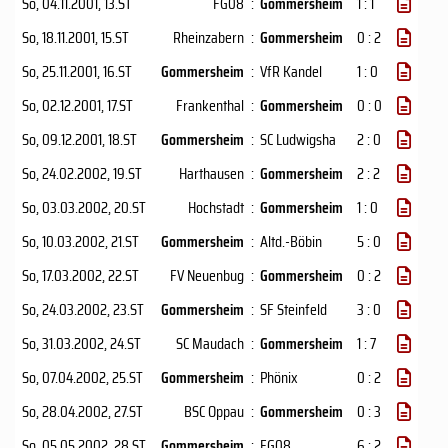
So, 04.11.2001
, 13.ST
FG08
:
Gommersheim
1 : 1
So, 18.11.2001
, 15.ST
Rheinzabern
:
Gommersheim
0 : 2
So, 25.11.2001
, 16.ST
Gommersheim
:
VfR Kandel
1 : 0
So, 02.12.2001
, 17.ST
Frankenthal
:
Gommersheim
0 : 0
So, 09.12.2001
, 18.ST
Gommersheim
:
SC Ludwigsha
2 : 0
So, 24.02.2002
, 19.ST
Harthausen
:
Gommersheim
2 : 2
So, 03.03.2002
, 20.ST
Hochstadt
:
Gommersheim
1 : 0
So, 10.03.2002
, 21.ST
Gommersheim
:
Altd.-Böbin
5 : 0
So, 17.03.2002
, 22.ST
FV Neuenbug
:
Gommersheim
0 : 2
So, 24.03.2002
, 23.ST
Gommersheim
:
SF Steinfeld
3 : 0
So, 31.03.2002
, 24.ST
SC Maudach
:
Gommersheim
1 : 7
So, 07.04.2002
, 25.ST
Gommersheim
:
Phönix
0 : 2
So, 28.04.2002
, 27.ST
BSC Oppau
:
Gommersheim
0 : 3
So, 05.05.2002
, 28.ST
Gommersheim
:
FG08
6 : 2