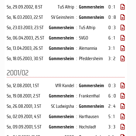
So, 29.09.2002
, 8.ST
TuS Altrip
:
Gommersheim
0 : 1
So, 16.03.2003
, 22.ST
SV Geinsheim
:
Gommersheim
0 : 8
So, 23.03.2003
, 23.ST
Gommersheim
:
TuS Altrip
0 : 3
So, 06.04.2003
, 25.ST
Gommersheim
:
SVGO
6 : 1
So, 13.04.2003
, 26.ST
Gommersheim
:
Alemannia
3 : 1
So, 18.05.2003
, 30.ST
Gommersheim
:
Pfeddersheim
3 : 2
2001/02
So, 12.08.2001
, 1.ST
VfR Kandel
:
Gommersheim
0 : 3
So, 19.08.2001
, 2.ST
Gommersheim
:
Frankenthal
6 : 0
So, 26.08.2001
, 3.ST
SC Ludwigsha
:
Gommersheim
2 : 4
So, 02.09.2001
, 4.ST
Gommersheim
:
Harthausen
5 : 1
So, 09.09.2001
, 5.ST
Gommersheim
:
Hochstadt
3 : 3