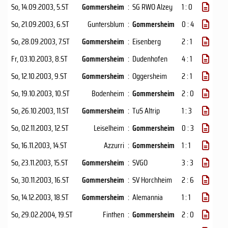
So, 14.09.2003
, 5.ST
Gommersheim
:
SG RWO Alzey
1 : 0
So, 21.09.2003
, 6.ST
Guntersblum
:
Gommersheim
0 : 4
So, 28.09.2003
, 7.ST
Gommersheim
:
Eisenberg
2 : 1
Fr, 03.10.2003
, 8.ST
Gommersheim
:
Dudenhofen
4 : 1
So, 12.10.2003
, 9.ST
Gommersheim
:
Oggersheim
2 : 1
So, 19.10.2003
, 10.ST
Bodenheim
:
Gommersheim
2 : 0
So, 26.10.2003
, 11.ST
Gommersheim
:
TuS Altrip
1 : 3
So, 02.11.2003
, 12.ST
Leiselheim
:
Gommersheim
0 : 3
So, 16.11.2003
, 14.ST
Azzurri
:
Gommersheim
1 : 1
So, 23.11.2003
, 15.ST
Gommersheim
:
SVGO
3 : 3
So, 30.11.2003
, 16.ST
Gommersheim
:
SV Horchheim
2 : 6
So, 14.12.2003
, 18.ST
Gommersheim
:
Alemannia
1 : 1
So, 29.02.2004
, 19.ST
Finthen
:
Gommersheim
2 : 0