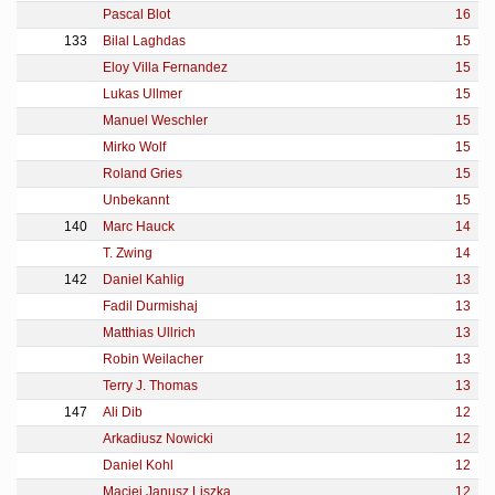
Pascal Blot
16
133
Bilal Laghdas
15
Eloy Villa Fernandez
15
Lukas Ullmer
15
Manuel Weschler
15
Mirko Wolf
15
Roland Gries
15
Unbekannt
15
140
Marc Hauck
14
T. Zwing
14
142
Daniel Kahlig
13
Fadil Durmishaj
13
Matthias Ullrich
13
Robin Weilacher
13
Terry J. Thomas
13
147
Ali Dib
12
Arkadiusz Nowicki
12
Daniel Kohl
12
Maciej Janusz Liszka
12