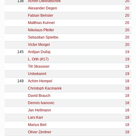
138
Achim Dworatschek
20
Alexander Degen
20
Fabian Behsler
20
Matthias Kuhnel
20
Nikolaus Pfeifer
20
Sebastian Spielbe.
20
Victor Morgel
20
145
Ardijan Dullaj
19
L. Orth (#17)
19
Till Strassner
19
Unbekannt
19
149
Achim Hempel
18
Christoph Kacmarek
18
David Brauch
18
Dennis Ivanovic
18
Jan Hellmann
18
Lars Karr
18
Marius Beil
18
Oliver Zentner
18