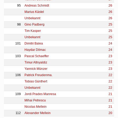
95
Andreas Schmidt
26
Marius Kästel
26
Unbekannt
26
98
Gino Padberg
25
Tim Kasper
25
Unbekannt
25
101
Dimitri Balea
24
Haydar Dilmac
24
103
Pascal Schaeffer
23
Timur Altnyaldiz
23
Yannick Münzer
23
106
Patrick Freudenma.
22
Tobias Günthert
22
Unbekannt
22
109
Jordi Prades Manresa
21
Mihai Petrescu
21
Nicolas Mellein
21
112
Alexander Mellein
20