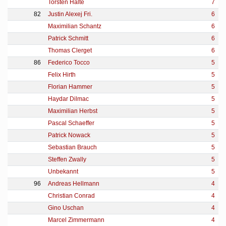
Torsten Halte
7
82
Justin Alexej Fri.
6
Maximilian Schantz
6
Patrick Schmitt
6
Thomas Clerget
6
86
Federico Tocco
5
Felix Hirth
5
Florian Hammer
5
Haydar Dilmac
5
Maximilian Herbst
5
Pascal Schaeffer
5
Patrick Nowack
5
Sebastian Brauch
5
Steffen Zwally
5
Unbekannt
5
96
Andreas Hellmann
4
Christian Conrad
4
Gino Uschan
4
Marcel Zimmermann
4