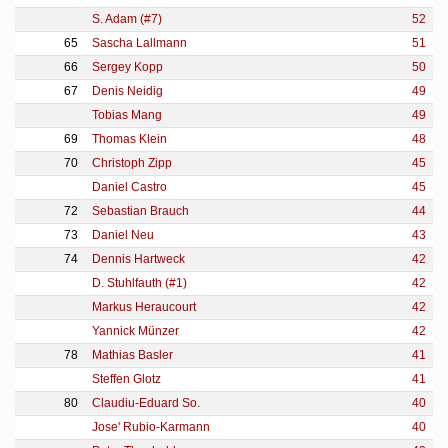
S. Adam (#7)
52
65
Sascha Lallmann
51
66
Sergey Kopp
50
67
Denis Neidig
49
Tobias Mang
49
69
Thomas Klein
48
70
Christoph Zipp
45
Daniel Castro
45
72
Sebastian Brauch
44
73
Daniel Neu
43
74
Dennis Hartweck
42
D. Stuhlfauth (#1)
42
Markus Heraucourt
42
Yannick Münzer
42
78
Mathias Basler
41
Steffen Glotz
41
80
Claudiu-Eduard So.
40
Jose' Rubio-Karmann
40