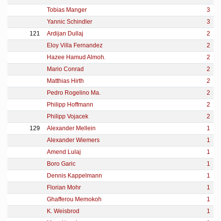
Tobias Manger
3
Yannic Schindler
3
121
Ardijan Dullaj
2
Eloy Villa Fernandez
2
Hazee Hamud Almoh.
2
Mario Conrad
2
Matthias Hirth
2
Pedro Rogelino Ma.
2
Philipp Hoffmann
2
Philipp Vojacek
2
129
Alexander Mellein
1
Alexander Wiemers
1
Amend Lulaj
1
Boro Garic
1
Dennis Kappelmann
1
Florian Mohr
1
Ghafferou Memokoh
1
K. Weisbrod
1