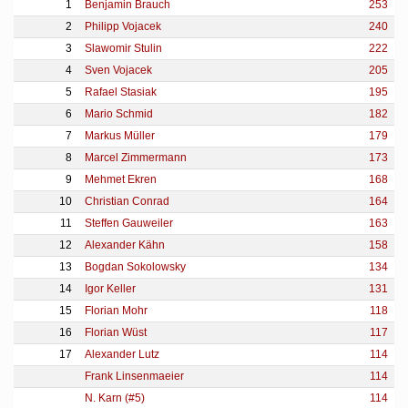
1
Benjamin Brauch
253
2
Philipp Vojacek
240
3
Slawomir Stulin
222
4
Sven Vojacek
205
5
Rafael Stasiak
195
6
Mario Schmid
182
7
Markus Müller
179
8
Marcel Zimmermann
173
9
Mehmet Ekren
168
10
Christian Conrad
164
11
Steffen Gauweiler
163
12
Alexander Kähn
158
13
Bogdan Sokolowsky
134
14
Igor Keller
131
15
Florian Mohr
118
16
Florian Wüst
117
17
Alexander Lutz
114
Frank Linsenmaeier
114
N. Karn (#5)
114