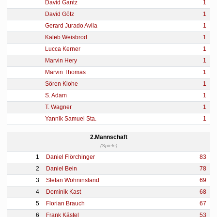
David Gantz
1
David Götz
1
Gerard Jurado Avila
1
Kaleb Weisbrod
1
Lucca Kerner
1
Marvin Hery
1
Marvin Thomas
1
Sören Klohe
1
S. Adam
1
T. Wagner
1
Yannik Samuel Sta.
1
2.Mannschaft
(Spiele)
1
Daniel Flörchinger
83
2
Daniel Bein
78
3
Stefan Wohninsland
69
4
Dominik Kast
68
5
Florian Brauch
67
6
Frank Kästel
53