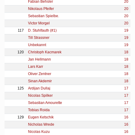
Fabian Behsler
20
Nikolaus Pfeifer
20
Sebastian Spielbe.
20
Victor Morgel
20
117
D. Stuhlfauth (#1)
19
Till Strassner
19
Unbekannt
19
120
Christoph Kacmarek
18
Jan Hellmann
18
Lars Karr
18
Oliver Zentner
18
Sinan Akdemir
18
125
Ardijan Dullaj
17
Nicolas Spilker
17
Sebastian Amourette
17
Tobias Roida
17
129
Eugen Ketschik
16
Nicholas Wrede
16
Nicolas Kuzu
16