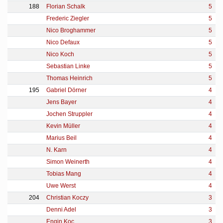
188
Florian Schalk
5
Frederic Ziegler
5
Nico Broghammer
5
Nico Defaux
5
Nico Koch
5
Sebastian Linke
5
Thomas Heinrich
5
195
Gabriel Dörner
4
Jens Bayer
4
Jochen Struppler
4
Kevin Müller
4
Marius Beil
4
N. Karn
4
Simon Weinerth
4
Tobias Mang
4
Uwe Werst
4
204
Christian Koczy
3
Denni Adel
3
Engin Koc
3