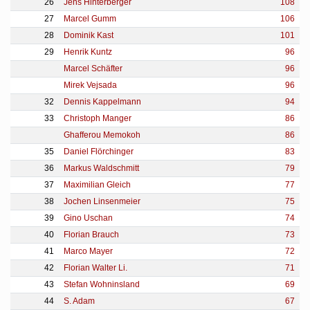
26
Jens Hinterberger
108
27
Marcel Gumm
106
28
Dominik Kast
101
29
Henrik Kuntz
96
Marcel Schäfter
96
Mirek Vejsada
96
32
Dennis Kappelmann
94
33
Christoph Manger
86
Ghafferou Memokoh
86
35
Daniel Flörchinger
83
36
Markus Waldschmitt
79
37
Maximilian Gleich
77
38
Jochen Linsenmeier
75
39
Gino Uschan
74
40
Florian Brauch
73
41
Marco Mayer
72
42
Florian Walter Li.
71
43
Stefan Wohninsland
69
44
S. Adam
67