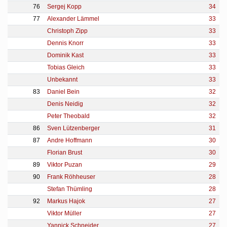
76
Sergej Kopp
34
77
Alexander Lämmel
33
Christoph Zipp
33
Dennis Knorr
33
Dominik Kast
33
Tobias Gleich
33
Unbekannt
33
83
Daniel Bein
32
Denis Neidig
32
Peter Theobald
32
86
Sven Lützenberger
31
87
Andre Hoffmann
30
Florian Brust
30
89
Viktor Puzan
29
90
Frank Röhheuser
28
Stefan Thümling
28
92
Markus Hajok
27
Viktor Müller
27
Yannick Schneider
27