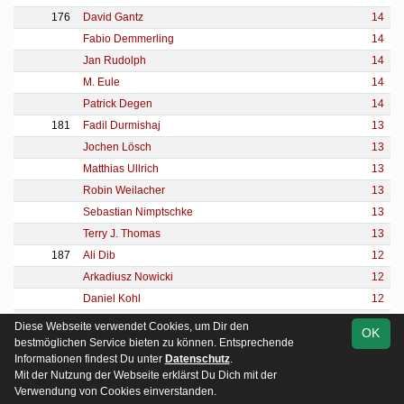
176
David Gantz
14
Fabio Demmerling
14
Jan Rudolph
14
M. Eule
14
Patrick Degen
14
181
Fadil Durmishaj
13
Jochen Lösch
13
Matthias Ullrich
13
Robin Weilacher
13
Sebastian Nimptschke
13
Terry J. Thomas
13
187
Ali Dib
12
Arkadiusz Nowicki
12
Daniel Kohl
12
J. Haaf
12
Diese Webseite verwendet Cookies, um Dir den
OK
Maciej Janusz Liszka
12
bestmöglichen Service bieten zu können. Entsprechende
Informationen findest Du unter
Datenschutz
.
Marcel Lassak
12
Mit der Nutzung der Webseite erklärst Du Dich mit der
Mario Conrad
12
Verwendung von Cookies einverstanden.