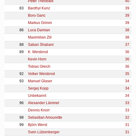
Peter Theobald
40
83
Bardhyl Kunz
39
Boro Garic
39
Markus Grimm
39
86
Luca Damian
38
Maximilian Zill
38
88
Saban Shabani
37
89
K. Weisbrod
36
Kevin Horn
36
Tobias Gleich
36
92
Volker Weisbrod
35
93
Manuel Glaser
34
Sergej Kopp
34
Unbekannt
34
96
Alexander Lämmel
33
Dennis Knorr
33
98
Sebastian Amourette
32
99
Björn Werst
31
Sven Lützenberger
31