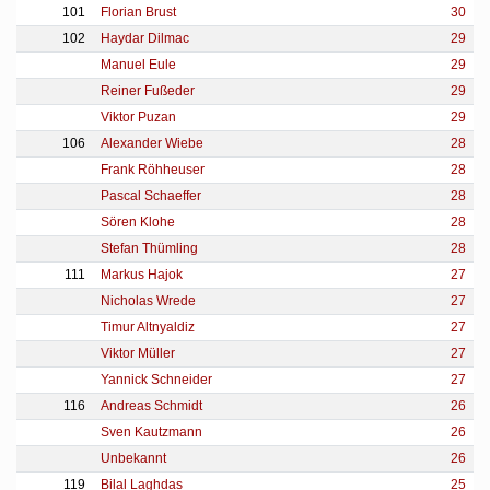
101
Florian Brust
30
102
Haydar Dilmac
29
Manuel Eule
29
Reiner Fußeder
29
Viktor Puzan
29
106
Alexander Wiebe
28
Frank Röhheuser
28
Pascal Schaeffer
28
Sören Klohe
28
Stefan Thümling
28
111
Markus Hajok
27
Nicholas Wrede
27
Timur Altnyaldiz
27
Viktor Müller
27
Yannick Schneider
27
116
Andreas Schmidt
26
Sven Kautzmann
26
Unbekannt
26
119
Bilal Laghdas
25