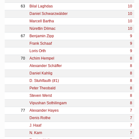
63
Bilal Laghdas
10
Daniel Schwarzwälder
10
Marcell Bartha
10
Nürettin Dilmac
10
67
Benjamin Zipp
9
Frank Schaaf
9
Loris Orth
9
70
Achim Hempel
8
Alexander Schäffer
8
Daniel Kahlig
8
D. Stuhlfauth (#1)
8
Peter Theobald
8
Steven Werst
8
Vipushan Sothilingam
8
77
Alexander Hayes
7
Denis Rothe
7
J. Haaf
7
N. Karn
7