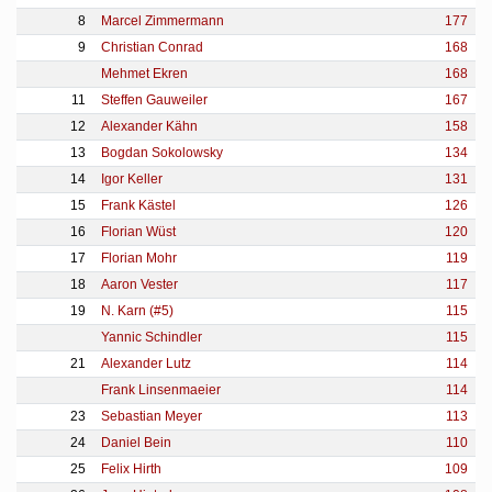
8
Marcel Zimmermann
177
9
Christian Conrad
168
Mehmet Ekren
168
11
Steffen Gauweiler
167
12
Alexander Kähn
158
13
Bogdan Sokolowsky
134
14
Igor Keller
131
15
Frank Kästel
126
16
Florian Wüst
120
17
Florian Mohr
119
18
Aaron Vester
117
19
N. Karn (#5)
115
Yannic Schindler
115
21
Alexander Lutz
114
Frank Linsenmaeier
114
23
Sebastian Meyer
113
24
Daniel Bein
110
25
Felix Hirth
109