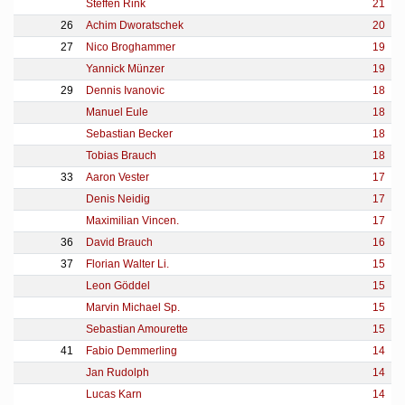
Steffen Rink
21
26
Achim Dworatschek
20
27
Nico Broghammer
19
Yannick Münzer
19
29
Dennis Ivanovic
18
Manuel Eule
18
Sebastian Becker
18
Tobias Brauch
18
33
Aaron Vester
17
Denis Neidig
17
Maximilian Vincen.
17
36
David Brauch
16
37
Florian Walter Li.
15
Leon Göddel
15
Marvin Michael Sp.
15
Sebastian Amourette
15
41
Fabio Demmerling
14
Jan Rudolph
14
Lucas Karn
14