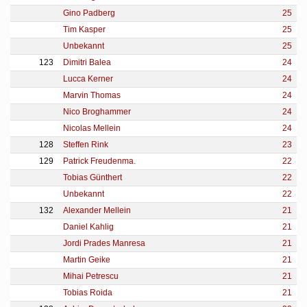
Gino Padberg
25
Tim Kasper
25
Unbekannt
25
123
Dimitri Balea
24
Lucca Kerner
24
Marvin Thomas
24
Nico Broghammer
24
Nicolas Mellein
24
128
Steffen Rink
23
129
Patrick Freudenma.
22
Tobias Günthert
22
Unbekannt
22
132
Alexander Mellein
21
Daniel Kahlig
21
Jordi Prades Manresa
21
Martin Geike
21
Mihai Petrescu
21
Tobias Roida
21