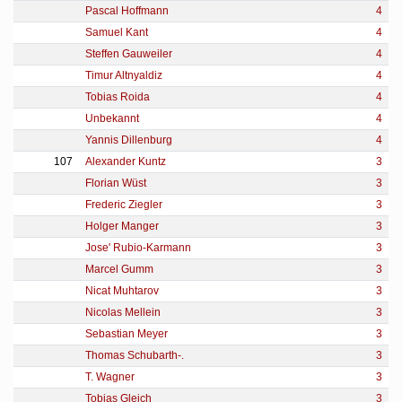
Pascal Hoffmann
4
Samuel Kant
4
Steffen Gauweiler
4
Timur Altnyaldiz
4
Tobias Roida
4
Unbekannt
4
Yannis Dillenburg
4
107
Alexander Kuntz
3
Florian Wüst
3
Frederic Ziegler
3
Holger Manger
3
Jose' Rubio-Karmann
3
Marcel Gumm
3
Nicat Muhtarov
3
Nicolas Mellein
3
Sebastian Meyer
3
Thomas Schubarth-.
3
T. Wagner
3
Tobias Gleich
3