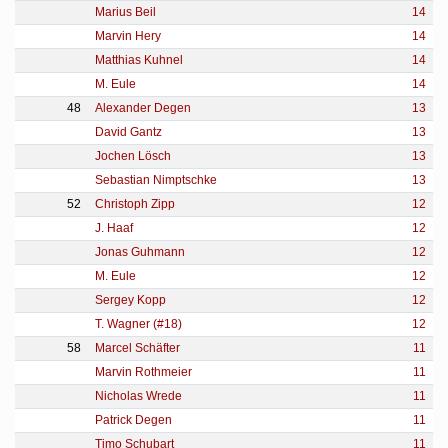
Marius Beil
14
Marvin Hery
14
Matthias Kuhnel
14
M. Eule
14
48
Alexander Degen
13
David Gantz
13
Jochen Lösch
13
Sebastian Nimptschke
13
52
Christoph Zipp
12
J. Haaf
12
Jonas Guhmann
12
M. Eule
12
Sergey Kopp
12
T. Wagner (#18)
12
58
Marcel Schäfter
11
Marvin Rothmeier
11
Nicholas Wrede
11
Patrick Degen
11
Timo Schubart
11