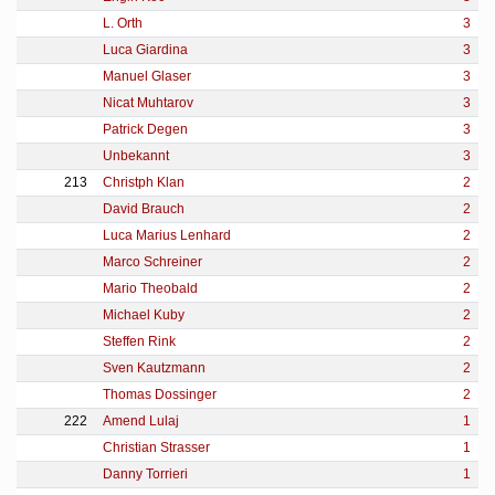
L. Orth
3
Luca Giardina
3
Manuel Glaser
3
Nicat Muhtarov
3
Patrick Degen
3
Unbekannt
3
213
Christph Klan
2
David Brauch
2
Luca Marius Lenhard
2
Marco Schreiner
2
Mario Theobald
2
Michael Kuby
2
Steffen Rink
2
Sven Kautzmann
2
Thomas Dossinger
2
222
Amend Lulaj
1
Christian Strasser
1
Danny Torrieri
1