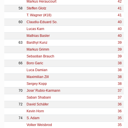
Markus Heraucourt
42
58
Steffen Glotz
41
T. Wagner (#18)
41
60
Claudiu-Eduard So.
40
Lucas Karn
40
Mathias Basler
40
63
Bardhyl Kunz
39
Markus Grimm
39
Sebastian Brauch
39
66
Boro Garic
38
Luca Damian
38
Maximilian Zill
38
Sergey Kopp
38
70
Jose' Rubio-Karmann
37
Saban Shabani
37
72
David Schäfer
36
Kevin Horn
36
74
S. Adam
35
Volker Weisbrod
35