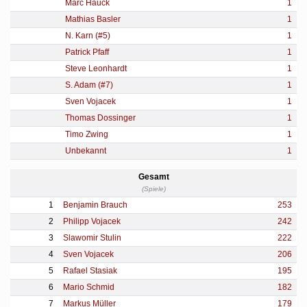
Marc Hauck
1
Mathias Basler
1
N. Karn (#5)
1
Patrick Pfaff
1
Steve Leonhardt
1
S. Adam (#7)
1
Sven Vojacek
1
Thomas Dossinger
1
Timo Zwing
1
Unbekannt
1
Gesamt
(Spiele)
1
Benjamin Brauch
253
2
Philipp Vojacek
242
3
Slawomir Stulin
222
4
Sven Vojacek
206
5
Rafael Stasiak
195
6
Mario Schmid
182
7
Markus Müller
179