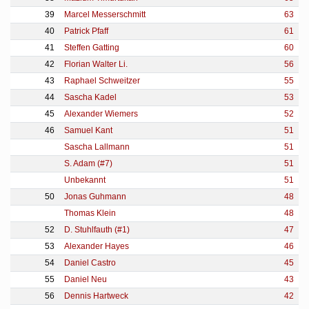
39
Marcel Messerschmitt
63
40
Patrick Pfaff
61
41
Steffen Gatting
60
42
Florian Walter Li.
56
43
Raphael Schweitzer
55
44
Sascha Kadel
53
45
Alexander Wiemers
52
46
Samuel Kant
51
Sascha Lallmann
51
S. Adam (#7)
51
Unbekannt
51
50
Jonas Guhmann
48
Thomas Klein
48
52
D. Stuhlfauth (#1)
47
53
Alexander Hayes
46
54
Daniel Castro
45
55
Daniel Neu
43
56
Dennis Hartweck
42