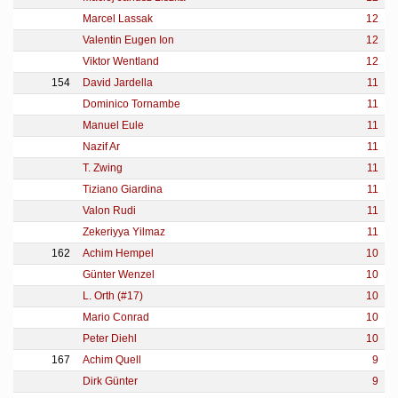
Marcel Lassak
12
Valentin Eugen Ion
12
Viktor Wentland
12
154
David Jardella
11
Dominico Tornambe
11
Manuel Eule
11
Nazif Ar
11
T. Zwing
11
Tiziano Giardina
11
Valon Rudi
11
Zekeriyya Yilmaz
11
162
Achim Hempel
10
Günter Wenzel
10
L. Orth (#17)
10
Mario Conrad
10
Peter Diehl
10
167
Achim Quell
9
Dirk Günter
9