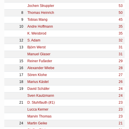
Jochen Struppler
53
8
Thomas Heinrich
50
9
Tobias Mang
45
10
Andre Hoffmann
35
K. Weisbrod
35
12
S. Adam
32
13
Björn Werst
31
Manuel Glaser
31
15
Reiner Fußeder
29
16
Alexander Wiebe
28
17
Sören Klohe
27
18
Marius Kästel
26
19
David Schäfer
24
Sven Kautzmann
24
21
D. Stuhlfauth (#1)
23
Lucca Kerner
23
Marvin Thomas
23
24
Martin Geike
21