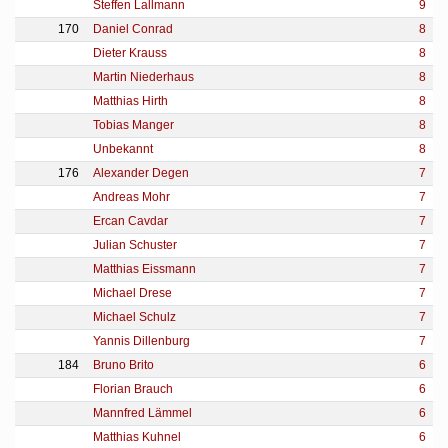
Steffen Lallmann
9
170
Daniel Conrad
8
Dieter Krauss
8
Martin Niederhaus
8
Matthias Hirth
8
Tobias Manger
8
Unbekannt
8
176
Alexander Degen
7
Andreas Mohr
7
Ercan Cavdar
7
Julian Schuster
7
Matthias Eissmann
7
Michael Drese
7
Michael Schulz
7
Yannis Dillenburg
7
184
Bruno Brito
6
Florian Brauch
6
Mannfred Lämmel
6
Matthias Kuhnel
6