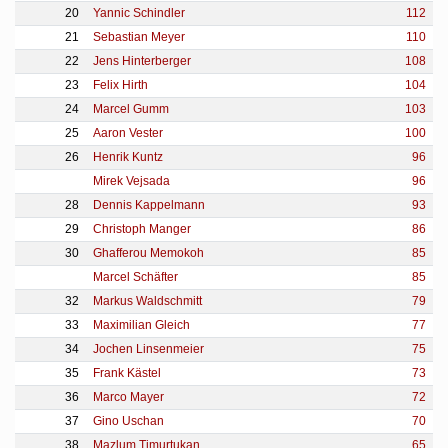
20
Yannic Schindler
112
21
Sebastian Meyer
110
22
Jens Hinterberger
108
23
Felix Hirth
104
24
Marcel Gumm
103
25
Aaron Vester
100
26
Henrik Kuntz
96
Mirek Vejsada
96
28
Dennis Kappelmann
93
29
Christoph Manger
86
30
Ghafferou Memokoh
85
Marcel Schäfter
85
32
Markus Waldschmitt
79
33
Maximilian Gleich
77
34
Jochen Linsenmeier
75
35
Frank Kästel
73
36
Marco Mayer
72
37
Gino Uschan
70
38
Mazlum Timurtukan
65