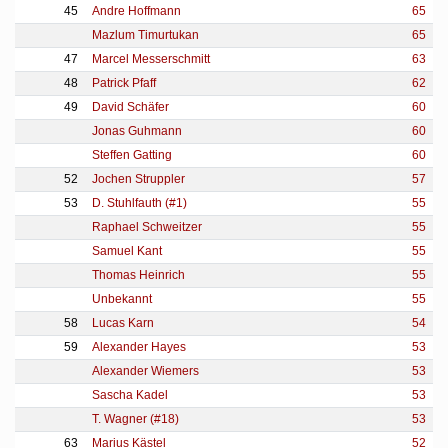
45
Andre Hoffmann
65
Mazlum Timurtukan
65
47
Marcel Messerschmitt
63
48
Patrick Pfaff
62
49
David Schäfer
60
Jonas Guhmann
60
Steffen Gatting
60
52
Jochen Struppler
57
53
D. Stuhlfauth (#1)
55
Raphael Schweitzer
55
Samuel Kant
55
Thomas Heinrich
55
Unbekannt
55
58
Lucas Karn
54
59
Alexander Hayes
53
Alexander Wiemers
53
Sascha Kadel
53
T. Wagner (#18)
53
63
Marius Kästel
52