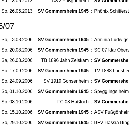
Sa, 18.05.2013
ASV Fußgönheim
:
SV Gommershe
So, 26.05.2013
SV Gommersheim 1945
:
Phönix Schifferst
6/07
So, 13.08.2006
SV Gommersheim 1945
:
Arminia Ludwigs
So, 20.08.2006
SV Gommersheim 1945
:
SC 07 Idar Obers
Sa, 26.08.2006
TB 1896 Jahn Zeiskam
:
SV Gommershe
So, 17.09.2006
SV Gommersheim 1945
:
TV 1888 Lonshe
So, 24.09.2006
SV 1919 Gonsenheim
:
SV Gommershe
So, 01.10.2006
SV Gommersheim 1945
:
Spvgg Ingelheim
So, 08.10.2006
FC 08 Haßloch
:
SV Gommershe
So, 15.10.2006
SV Gommersheim 1945
:
ASV Fußgönhei
So, 29.10.2006
SV Gommersheim 1945
:
BFV Hassia Bin