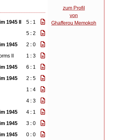
zum Profil
von
 1945 II
5 : 1
Ghafferou Memokoh
5 : 2
im 1945
2 : 0
rms II
1 : 3
im 1945
6 : 1
im 1945
2 : 5
1 : 4
4 : 3
im 1945
4 : 1
im 1945
3 : 0
im 1945
0 : 0