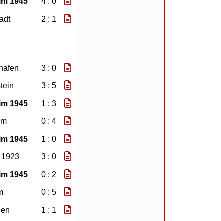
im 1945
4 : 0
adt
2 : 1
hafen
3 : 0
tein
3 : 5
im 1945
1 : 3
im
0 : 4
im 1945
1 : 0
 1923
3 : 0
im 1945
0 : 2
m
0 : 5
gen
1 : 1