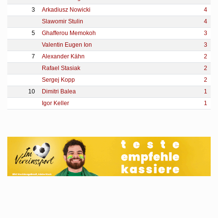
3
Arkadiusz Nowicki
4
Slawomir Stulin
4
5
Ghafferou Memokoh
3
Valentin Eugen Ion
3
7
Alexander Kähn
2
Rafael Stasiak
2
Sergej Kopp
2
10
Dimitri Balea
1
Igor Keller
1