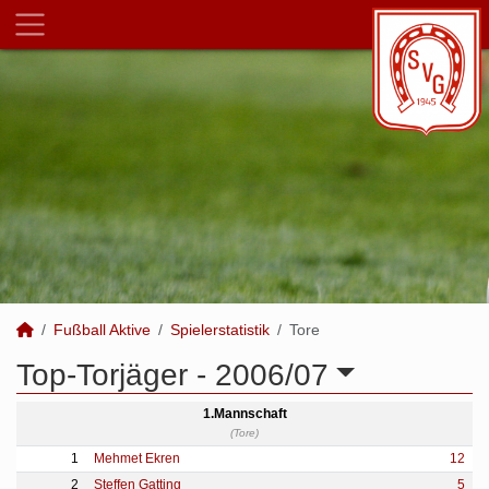
Fußball Aktive
Spielerstatistik
Tore
Top-Torjäger -
2006/07
1.Mannschaft
(Tore)
1
Mehmet Ekren
12
2
Steffen Gatting
5