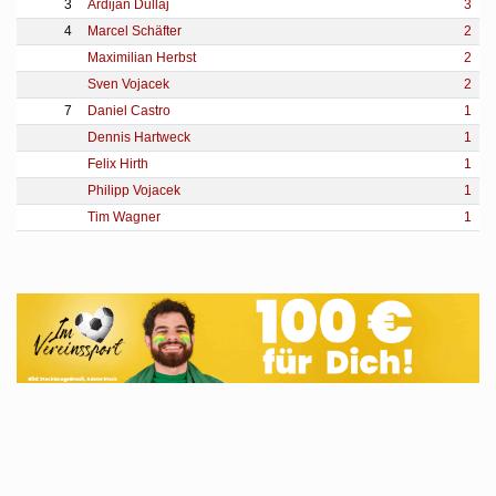
3
Ardijan Dullaj
3
4
Marcel Schäfter
2
Maximilian Herbst
2
Sven Vojacek
2
7
Daniel Castro
1
Dennis Hartweck
1
Felix Hirth
1
Philipp Vojacek
1
Tim Wagner
1