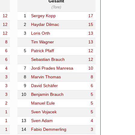
Gesamt
(Tore)
12
1
Sergey Kopp
17
12
2
Haydar Dilmac
15
12
3
Loris Orth
13
8
Tim Wagner
13
6
5
Patrick Pfaff
12
6
Sebastian Brauch
12
4
7
Jordi Prades Manresa
10
3
8
Marvin Thomas
8
3
9
David Schäfer
6
3
10
Benjamin Brauch
5
2
Manuel Eule
5
1
Sven Vojacek
5
1
13
Sven Adam
4
1
14
Fabio Demmerling
3