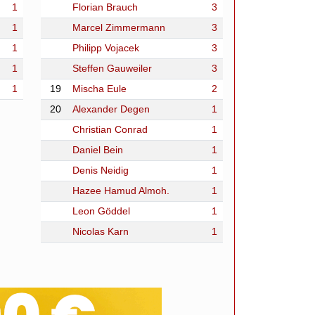
1
Florian Brauch
3
1
Marcel Zimmermann
3
1
Philipp Vojacek
3
1
Steffen Gauweiler
3
1
19
Mischa Eule
2
20
Alexander Degen
1
Christian Conrad
1
Daniel Bein
1
Denis Neidig
1
Hazee Hamud Almoh.
1
Leon Göddel
1
Nicolas Karn
1