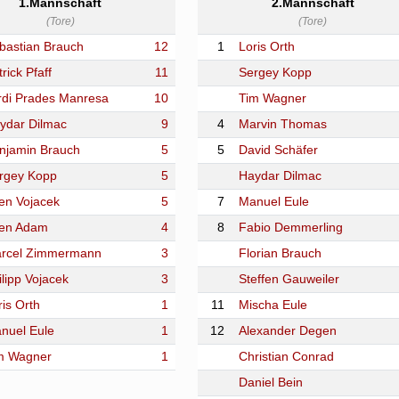
1.Mannschaft
2.Mannschaft
(Tore)
(Tore)
bastian Brauch
12
1
Loris Orth
rick Pfaff
11
Sergey Kopp
rdi Prades Manresa
10
Tim Wagner
ydar Dilmac
9
4
Marvin Thomas
njamin Brauch
5
5
David Schäfer
rgey Kopp
5
Haydar Dilmac
en Vojacek
5
7
Manuel Eule
en Adam
4
8
Fabio Demmerling
rcel Zimmermann
3
Florian Brauch
ilipp Vojacek
3
Steffen Gauweiler
ris Orth
1
11
Mischa Eule
nuel Eule
1
12
Alexander Degen
m Wagner
1
Christian Conrad
Daniel Bein