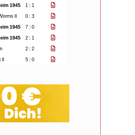
eim 1945
1 : 1
Worms II
0 : 3
eim 1945
7 : 0
eim 1945
2 : 1
en
2 : 2
 II
5 : 0