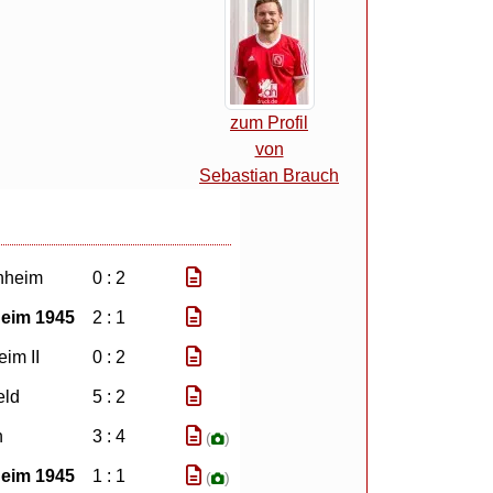
zum Profil
von
Sebastian Brauch
nheim
0 : 2
eim 1945
2 : 1
im II
0 : 2
eld
5 : 2
n
3 : 4
(
)
eim 1945
1 : 1
(
)