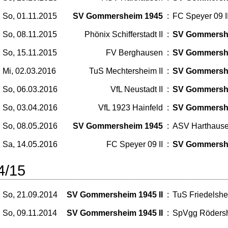
So, 01.11.2015
SV Gommersheim 1945
:
FC Speyer 09 I
So, 08.11.2015
Phönix Schifferstadt II
:
SV Gommersh
So, 15.11.2015
FV Berghausen
:
SV Gommersh
Mi, 02.03.2016
TuS Mechtersheim II
:
SV Gommersh
So, 06.03.2016
VfL Neustadt II
:
SV Gommersh
So, 03.04.2016
VfL 1923 Hainfeld
:
SV Gommersh
So, 08.05.2016
SV Gommersheim 1945
:
ASV Harthaus
Sa, 14.05.2016
FC Speyer 09 II
:
SV Gommersh
4/15
So, 21.09.2014
SV Gommersheim 1945 II
:
TuS Friedelshei
So, 09.11.2014
SV Gommersheim 1945 II
:
SpVgg Rödersh