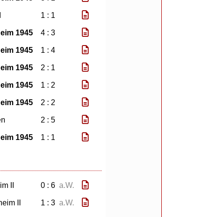
I
1 : 1
eim 1945
4 : 3
eim 1945
1 : 4
eim 1945
2 : 1
eim 1945
1 : 2
eim 1945
2 : 2
en
2 : 5
eim 1945
1 : 1
m II
0 : 6
a.W.
eim II
1 : 3
a.W.