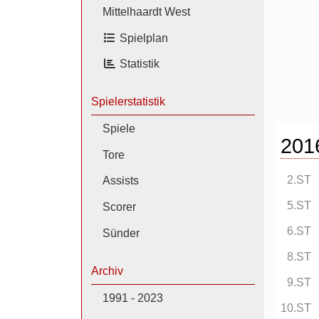
Mittelhaardt West
Spielplan
Statistik
Spielerstatistik
Spiele
201
Tore
2.ST
Assists
5.ST
Scorer
6.ST
Sünder
8.ST
Archiv
9.ST
1991 - 2023
10.ST